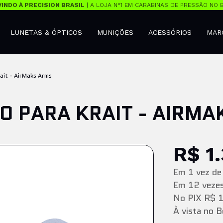
INDO À PRECISION BRASIL
| A LOJA N°1 EM CARABINAS DE PRESSÃO NO B
LUNETAS & ÓPTICOS
MUNIÇÕES
ACESSÓRIOS
MAR
ait - AirMaks Arms
O PARA KRAIT - AIRM
R$ 1
Em
1
vez
d
Em
12
veze
No PIX
R$ 
À vista no 