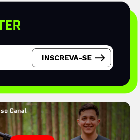
TER
INSCREVA-SE