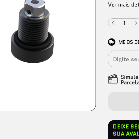
Ver mais de
MEIOS D
Simul
Parcel
DEIXE S
SUA AVA