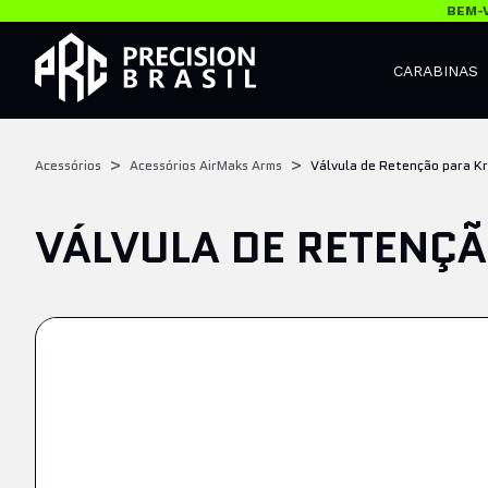
BEM-V
CARABINAS
Acessórios
Acessórios AirMaks Arms
Válvula de Retenção para Kr
VÁLVULA DE RETENÇÃ