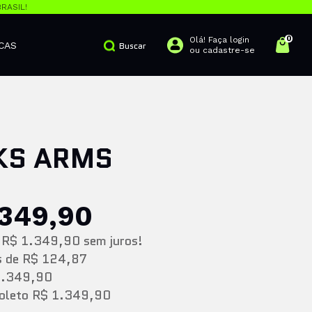
RASIL!
0
Olá! Faça login
CAS
Buscar
ou cadastre-se
AKS ARMS
.349,90
e
R$ 1.349,90
sem juros!
s
de
R$ 124,87
1.349,90
Boleto
R$ 1.349,90