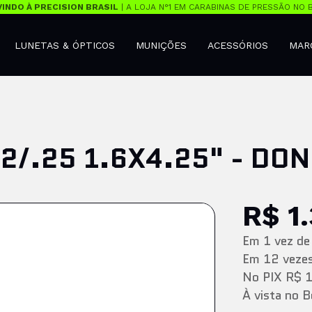
INDO À PRECISION BRASIL
| A LOJA N°1 EM CARABINAS DE PRESSÃO NO B
LUNETAS & ÓPTICOS
MUNIÇÕES
ACESSÓRIOS
MAR
2/.25 1.6X4.25" - DO
R$ 1
Em
1
vez
d
Em
12
veze
No PIX
R$ 
À vista no 