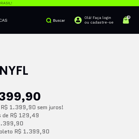
RASIL!
0
Olá! Faça login
CAS
Buscar
ou cadastre-se
NNYFL
.399,90
e
R$ 1.399,90
sem juros!
s
de
R$ 129,49
1.399,90
Boleto
R$ 1.399,90