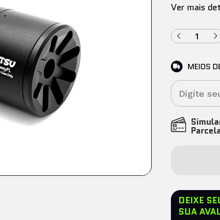
Ver mais de
MEIOS D
Simul
Parcel
DEIXE S
SUA AVA