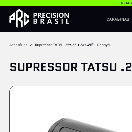
BEM-V
CARABINAS
Acessórios
Supressor TATSU .22/.25 1.6x4.25" - DonnyFL
SUPRESSOR TATSU .2