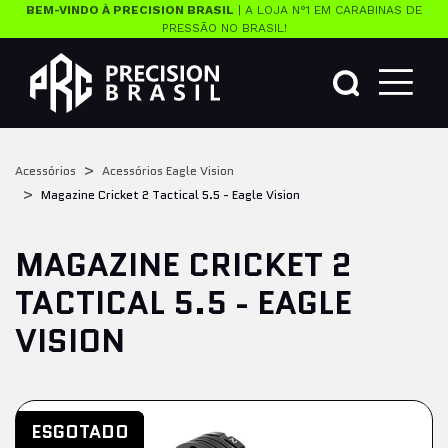
BEM-VINDO À PRECISION BRASIL
| A LOJA N°1 EM CARABINAS DE
PRESSÃO NO BRASIL!
Acessórios
Acessórios Eagle Vision
Magazine Cricket 2 Tactical 5.5 - Eagle Vision
MAGAZINE CRICKET 2
TACTICAL 5.5 - EAGLE
VISION
ESGOTADO
ESGOTADO
ESGOTADO
ESGOTADO