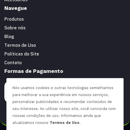
Navegue
Produtos
Sobre nós
Blog
Termos de Uso
Políticas do Site
Contato
Formas de Pagamento
Nós usamos cookies e outras tecnologias semelhantes
para melhorar a sua experiência em nossos serviços,
personalizar publicidades e recomendar conteúdos de
seu interesse. Ao utilizar nosso site, você concorda com
nossas condições de uso. Informamos ainda que
atualizamos nossos
Termos de Uso
.