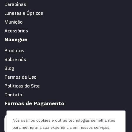
Carabinas
Lunetas e Ópticos
Munição
Acessórios
Navegue
Produtos
Sobre nós
Blog
Termos de Uso
Políticas do Site
Contato
Formas de Pagamento
Nós usamos cookies e outras tecnologias semelhantes
para melhorar a sua experiência em nossos serviços,