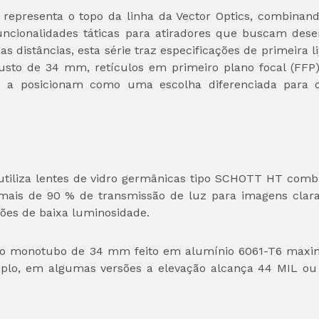
representa o topo da linha da Vector Optics, combinand
funcionalidades táticas para atiradores que buscam de
as distâncias, esta série traz especificações de primeira 
busto de 34 mm, retículos em primeiro plano focal (FFP)
que a posicionam como uma escolha diferenciada para 
6 utiliza lentes de vidro germânicas tipo SCHOTT HT com
ais de 90 % de transmissão de luz para imagens claras
ções de baixa luminosidade.
o monotubo de 34 mm feito em alumínio 6061-T6 maxim
mplo, em algumas versões a elevação alcança 44 MIL ou 