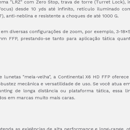
tema "LRZ" com Zero Stop, trava de torre (Turret Lock), 
Focus) desde 10 yds até infinito, retículo iluminado co
7), anti-neblina e resistente a choques de até 1000 G.
l em diversas configurações de zoom, por exemplo, 3-18×
m FFP, prestando-se tanto para aplicação tática quant
e lunetas "meia-velha", a Continental X6 HD FFP oferec
, robustez mecânica e versatilidade de uso. Se você atua 
unting de longa distância ou plataforma tática, essa li
dos em marcas muito mais caras.
tenda as exigências de alta performance e long-range, of