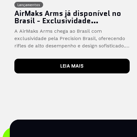
Lançamentos
AirMaks Arms já disponível no
Brasil - Exclusividade
PrecisionBrasil!
A AirMaks Arms chega ao Brasil com
exclusividade pela Precision Brasil, oferecendo
rifles de alto desempenho e design sofisticado.
A linha Krait reúne leveza, precisão e ergonomia
para atiradores exigentes. São diversos modelos
LEIA MAIS
disponíveis, incluindo versões HP, Lite e Red.
Garanta já o seu com suporte e garantia
nacional, exclusividade Precision Brasil.