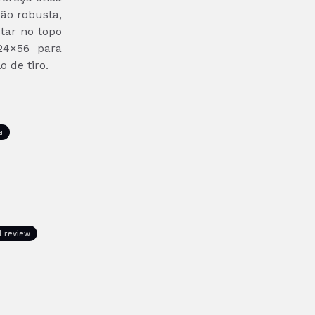
ão robusta,
tar no topo
24×56 para
 de tiro.
a
l review