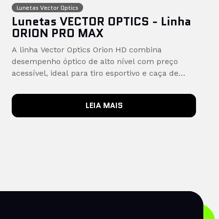
Lunetas Vector Optics
Lunetas VECTOR OPTICS - Linha
ORION PRO MAX
A linha Vector Optics Orion HD combina
desempenho óptico de alto nível com preço
acessível, ideal para tiro esportivo e caça de
precisão. Com tubos de 30 mm, lentes Fully
Multi-Coated e versões SFP e FFP, oferece
LEIA MAIS
nitidez, versatilidade e controle total de ajustes.
Possui recursos táticos como Zero Stop, torres
bloqueáveis e ajuste lateral de paralaxe até o
infinito. É a escolha certa para quem busca
qualidade, robustez e precisão sem pagar por
equipamentos de categoria premium.