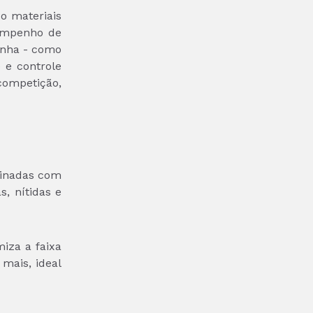
o materiais
sempenho de
linha - como
 e controle
competição,
binadas com
, nítidas e
iza a faixa
mais, ideal