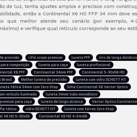
são de luz, tenha ajustes amplos e precisos com construç
abilidade, então a Continental X6 HD FFP 34 mm deve es
ção que melhor atende seu cenário (por exemplo, 4-
áximo) e verifique qual retículo corresponde ao seu estilo
de precisão
rifle scope premium
luneta FFP
tiro de longa distânci
 para competição
luneta para caça
luneta profissional
inental X6 FFP
Continental 34mm FFP
Continental 5-30x56 HD
 Brasil
Melhor luneta de precisão
Luneta com vidro SCHOTT HT
uneta tática 34mm com Zero Stop
linha Continental X6 Vector Optics
om retículo iluminado
luneta 34mm tubo monobloco
 premium para caça
luneta de longo alcance
Vector Optics Continenta
fle tático
vidro SCHOTT HT
luneta com torres Zero Stop
al X6 HD 5-30x56
Continental X6 HD 4-24x56