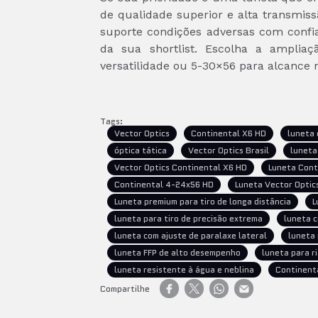
de qualidade superior e alta transmis
suporte condições adversas com confi
da sua shortlist. Escolha a amplia
versatilidade ou 5-30×56 para alcance m
Tags:
Vector Optics
Continental X6 HD
luneta 
óptica tática
Vector Optics Brasil
luneta
Vector Optics Continental X6 HD
Luneta Cont
Continental 4-24x56 HD
Luneta Vector Optics
Luneta premium para tiro de longa distância
L
luneta para tiro de precisão extrema
luneta c
luneta com ajuste de paralaxe lateral
luneta
luneta FFP de alto desempenho
luneta para ri
luneta resistente à água e neblina
Continent
Compartilhe