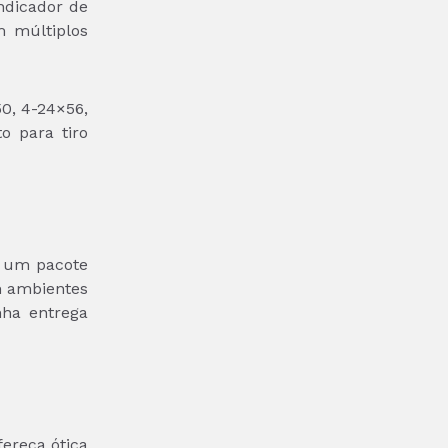
indicador de
m múltiplos
50, 4-24×56,
o para tiro
e um pacote
em ambientes
nha entrega
ereça ótica