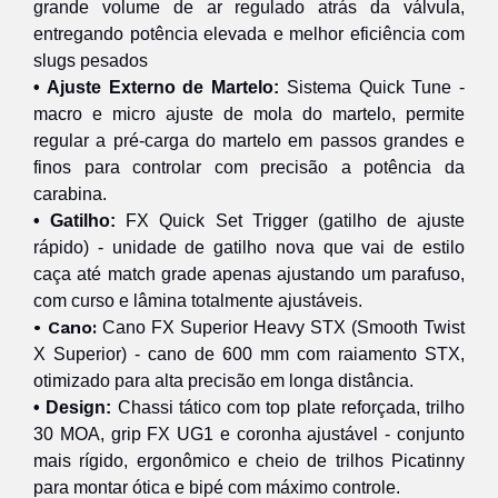
grand
e volume de ar regulado atrás da válvula,
entregando potência elevada e melhor eficiência com
slugs pesados
• Ajuste Externo de Martelo:
Sistema Quick Tune -
macro e micro ajuste de mola do martelo, permite
regular a pré-carga do martelo em passos grandes e
finos para controlar com precisão a potência da
carabina.
• Gatilho:
FX Quick Set Trigger (gatilho de ajuste
rápido) - unidade de gatilho nova que vai de estilo
caça até match grade apenas ajustando um parafuso,
com curso e lâmina totalmente ajustáveis.
• Cano:
Cano FX Superior Heavy STX (Smooth Twist
X Superior) - cano de 600 mm com raiamento STX,
otimizado para alta precisão em longa distância.
• Design:
Chassi tático com top plate reforçada, trilho
30 MOA, grip FX UG1 e coronha ajustável - conjunto
mais rígido, ergonômico e cheio de trilhos Picatinny
para montar ótica e bipé com máximo controle.