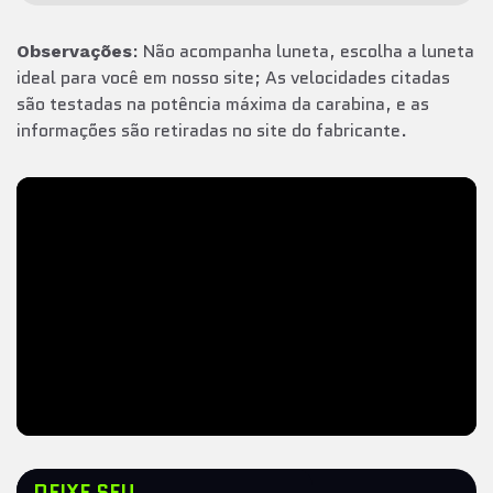
: Não acompanha luneta, escolha a luneta
Observações
ideal para você em nosso site; As velocidades citadas
são testadas na potência máxima da carabina, e as
informações são retiradas no site do fabricante.
DEIXE SEU