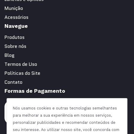
Munição
Acessórios
Navegue
Produtos
Sobre nós
Blog
Termos de Uso
Políticas do Site
Contato
Formas de Pagamento
Nós usamos cookies e outras tecnologias semelhantes
para melhorar a sua experiência em nossos serviços,
personalizar publicidades e recomendar conteúdos de
seu interesse. Ao utilizar nosso site, você concorda com