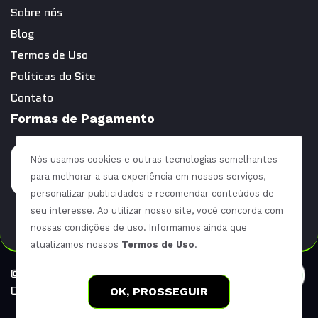
Sobre nós
Blog
Termos de Uso
Políticas do Site
Contato
Formas de Pagamento
Nós usamos cookies e outras tecnologias semelhantes
para melhorar a sua experiência em nossos serviços,
personalizar publicidades e recomendar conteúdos de
seu interesse. Ao utilizar nosso site, você concorda com
nossas condições de uso. Informamos ainda que
atualizamos nossos
Termos de Uso
.
©Copy, 2026 Precision. Todos os direitos reservados. |
CNPJ: 66.681.652/0001-47
OK, PROSSEGUIR
Desenvolvido por
Elo Ideias